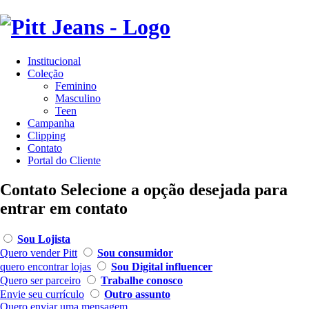
Institucional
Coleção
Feminino
Masculino
Teen
Campanha
Clipping
Contato
Portal do Cliente
Contato
Selecione a opção desejada para
entrar em contato
Sou Lojista
Quero vender Pitt
Sou consumidor
quero encontrar lojas
Sou Digital influencer
Quero ser parceiro
Trabalhe conosco
Envie seu currículo
Outro assunto
Quero enviar uma mensagem